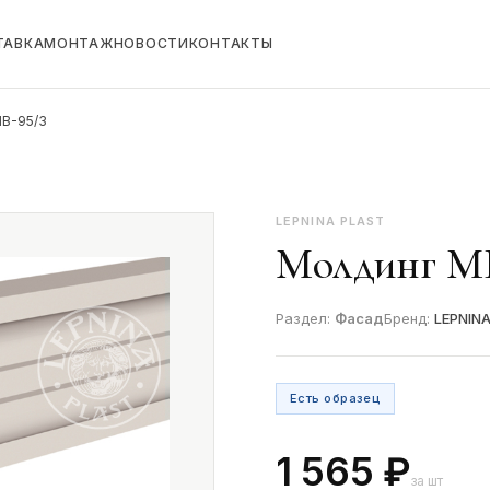
ТАВКА
МОНТАЖ
НОВОСТИ
КОНТАКТЫ
В-95/3
LEPNINA PLAST
Молдинг МВ
Раздел:
Фасад
Бренд:
LEPNIN
Есть образец
1 565 ₽
за шт