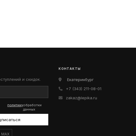
КОНТАКТЫ
оступлений и скидок.
Екатеринбург
+7 (343) 211-08-01
zakaz@lepika.ru
политику
обработки
данных
дписаться
MAX