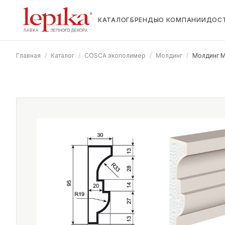
КАТАЛОГ
БРЕНДЫ
О КОМПАНИИ
ДОС
Главная
/
Каталог
/
COSCA экополимер
/
Молдинг
/
Молдинг М