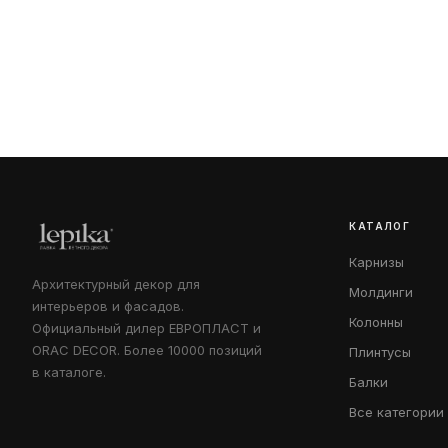
КАТАЛОГ
Карнизы
Архитектурный декор для
Молдинги
интерьеров и фасадов.
Колонны
Официальный дилер ЕВРОПЛАСТ и
ORAC DECOR. Более 10000 позиций
Плинтусы
в каталоге.
Балки
Все категории