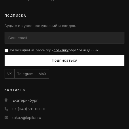
ПОДПИСКА
Будьте в курсе поступлений и скидок.
Согласен(на) на рассылку и
политику
обработки данных
Подписаться
VK
Telegram
MAX
КОНТАКТЫ
Екатеринбург
+7 (343) 211-08-01
zakaz@lepika.ru