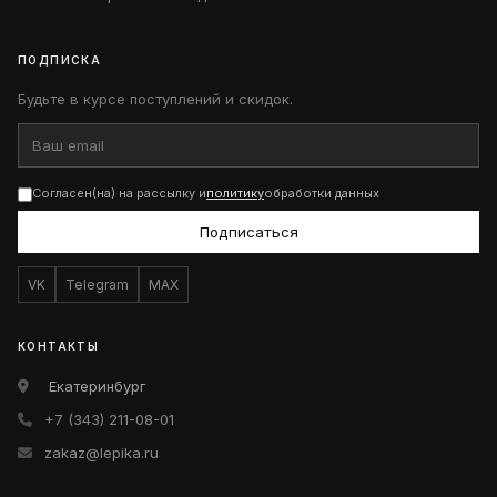
ПОДПИСКА
Будьте в курсе поступлений и скидок.
Согласен(на) на рассылку и
политику
обработки данных
Подписаться
VK
Telegram
MAX
КОНТАКТЫ
Екатеринбург
+7 (343) 211-08-01
zakaz@lepika.ru