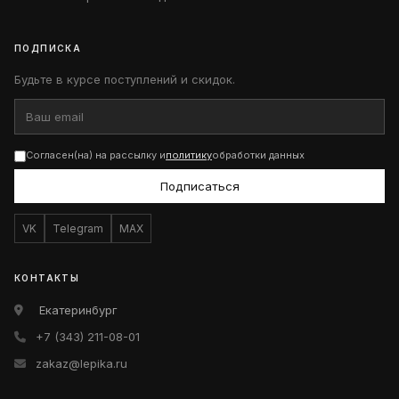
ПОДПИСКА
Будьте в курсе поступлений и скидок.
Согласен(на) на рассылку и
политику
обработки данных
Подписаться
VK
Telegram
MAX
КОНТАКТЫ
Екатеринбург
+7 (343) 211-08-01
zakaz@lepika.ru