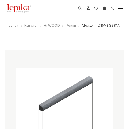
Главная
/
Каталог
/
Hi WOOD
/
Рейки
/
Молдинг D15V2 S381A