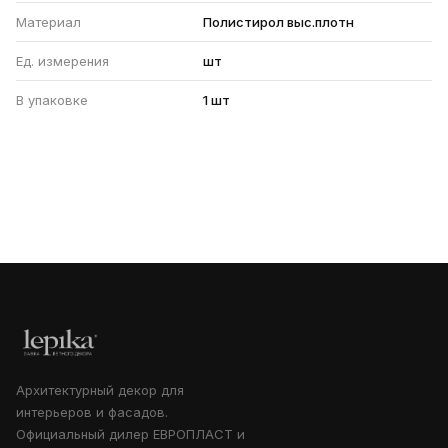
Материал
Полистирол выс.плотн
Ед. измерения
шт
В упаковке
1 шт
Архитектурный декор для
интерьеров и фасадов.
Официальный дилер ЕВРОПЛАСТ и