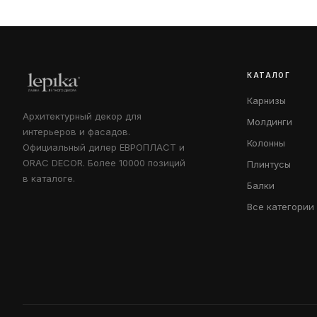
КАТАЛОГ
Карнизы
Архитектурный декор для
Молдинги
интерьеров и фасадов.
Колонны
Официальный дилер ЕВРОПЛАСТ и
ORAC DECOR. Более 10000 позиций
Плинтусы
в каталоге.
Балки
Все категории