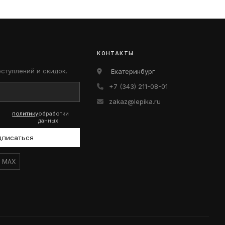
КОНТАКТЫ
оступлений и скидок.
Екатеринбург
+7 (343) 211-08-01
zakaz@lepika.ru
политику
обработки
данных
дписаться
MAX