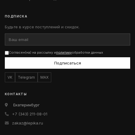
ПОДПИСКА
Будьте в курсе поступлений и скидок.
Согласен(на) на рассылку и
политику
обработки данных
Подписаться
VK
Telegram
MAX
КОНТАКТЫ
Екатеринбург
+7 (343) 211-08-01
zakaz@lepika.ru