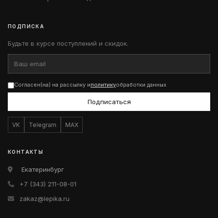
ПОДПИСКА
Будьте в курсе поступлений и скидок.
Согласен(на) на рассылку и
политику
обработки данных
Подписаться
VK
Telegram
MAX
КОНТАКТЫ
Екатеринбург
+7 (343) 211-08-01
zakaz@lepika.ru