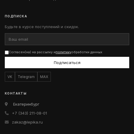
ПОДПИСКА
Будьте в курсе поступлений и скидок.
Согласен(на) на рассылку и
политику
обработки данных
Подписаться
VK
Telegram
MAX
КОНТАКТЫ
Екатеринбург
+7 (343) 211-08-01
zakaz@lepika.ru