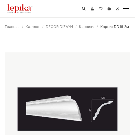
Главная
/
Каталог
/
DECOR DIZAYN
/
Карнизы
/
Карниз DD16 2м