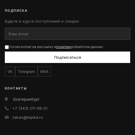
ПОДПИСКА
Будьте в курсе поступлений и скидок.
Согласен(на) на рассылку и
политику
обработки данных
Подписаться
VK
Telegram
MAX
КОНТАКТЫ
Екатеринбург
+7 (343) 211-08-01
zakaz@lepika.ru