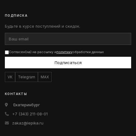
ПОДПИСКА
Будьте в курсе поступлений и скидок.
Согласен(на) на рассылку и
политику
обработки данных
Подписаться
VK
Telegram
MAX
КОНТАКТЫ
Екатеринбург
+7 (343) 211-08-01
zakaz@lepika.ru