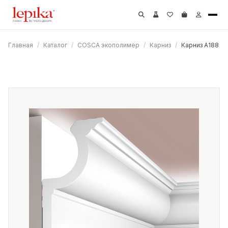
Главная
/
Каталог
/
COSCA экополимер
/
Карниз
/
Карниз A188