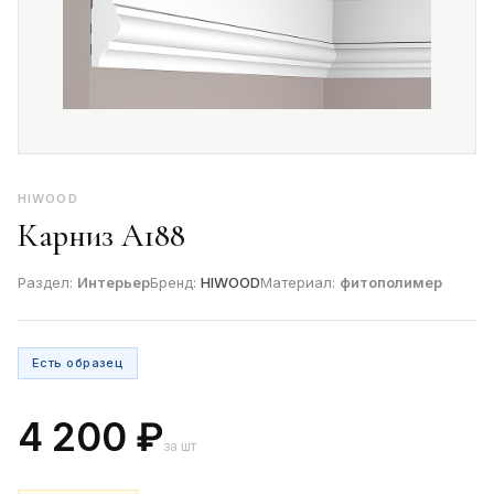
HIWOOD
Карниз A188
Раздел:
Интерьер
Бренд:
HIWOOD
Материал:
фитополимер
Есть образец
4 200 ₽
за шт