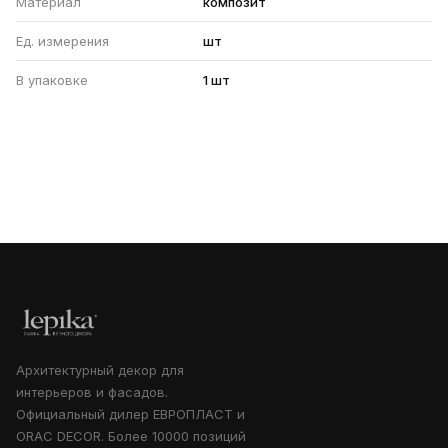
Материал
композит
Ед. измерения
шт
В упаковке
1 шт
Архитектурный декор для
интерьеров и фасадов.
Официальный дилер ЕВРОПЛАСТ и
ORAC DECOR. Более 10000 позиций