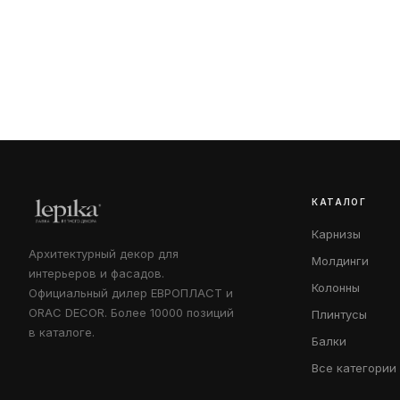
КАТАЛОГ
Карнизы
Архитектурный декор для
Молдинги
интерьеров и фасадов.
Колонны
Официальный дилер ЕВРОПЛАСТ и
ORAC DECOR. Более 10000 позиций
Плинтусы
в каталоге.
Балки
Все категории