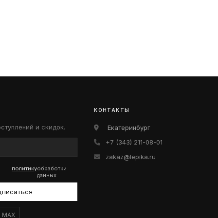
КОНТАКТЫ
оступлений и скидок.
Екатеринбург
+7 (343) 211-08-01
zakaz@lepika.ru
политику
обработки
данных
дписаться
MAX