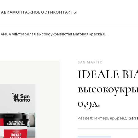
ТАВКА
МОНТАЖ
НОВОСТИ
КОНТАКТЫ
BIANCA ультрабелая высокоукрывистая матовая краска 0…
SAN MARITO
IDEALE BI
высокоукры
0,9л.
Раздел:
Интерьер
Бренд:
San 