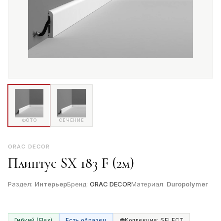
ФОТО
СЕЧЕНИЕ
ORAC DECOR
Плинтус SX 183 F (2м)
Раздел:
Интерьер
Бренд:
ORAC DECOR
Материал:
Duropolymer
Гибкий (Flex)
Есть образец
Коллекция: SELECT